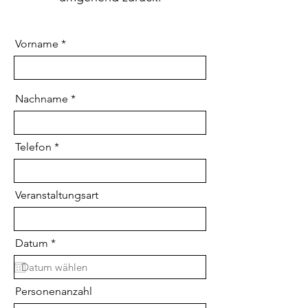
Vorname
Nachname
Telefon
Veranstaltungsart
r
Datum
*
e
q
u
i
Personenanzahl
r