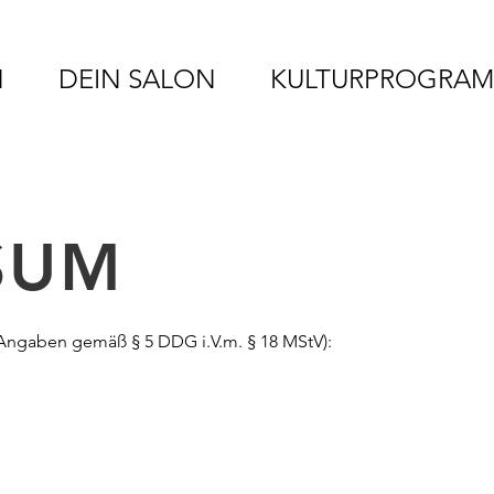
N
DEIN SALON
KULTURPROGRA
SUM
Angaben gemäß § 5 DDG i.V.m. § 18 MStV):