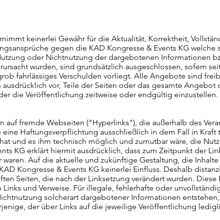
mmt keinerlei Gewähr für die Aktualität, Korrektheit, Vollständ
tungsansprüche gegen die KAD Kongresse & Events KG welche s
 Nutzung oder Nichtnutzung der dargebotenen Informationen bz
erursacht wurden, sind grundsätzlich ausgeschlossen, sofern s
 grob fahrlässiges Verschulden vorliegt. Alle Angebote sind fre
h ausdrücklich vor, Teile der Seiten oder das gesamte Angeb
er die Veröffentlichung zeitweise oder endgültig einzustellen.
sen auf fremde Webseiten ("Hyperlinks"), die außerhalb des Ve
eine Haftungsverpflichtung ausschließlich in dem Fall in Kraft
hat und es ihm technisch möglich und zumutbar wäre, die Nutzu
s KG erklärt hiermit ausdrücklich, dass zum Zeitpunkt der Link
 waren. Auf die aktuelle und zukünftige Gestaltung, die Inhalte
KAD Kongresse & Events KG keinerlei Einfluss. Deshalb distanzie
pften Seiten, die nach der Linksetzung verändert wurden. Diese F
Links und Verweise. Für illegale, fehlerhafte oder unvollständi
chtnutzung solcherart dargebotener Informationen entstehen, ha
enige, der über Links auf die jeweilige Veröffentlichung ledigli