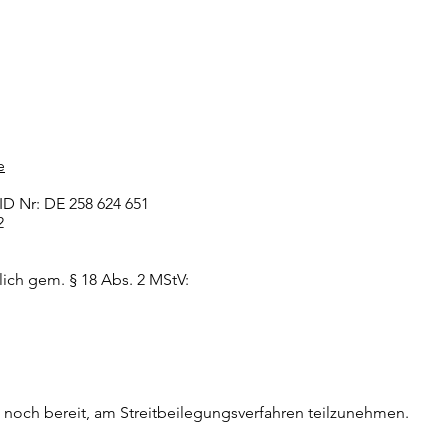
e
D Nr: DE 258 624 651
2
lich gem. § 18 Abs. 2 MStV:
t noch bereit, am Streitbeilegungsverfahren teilzunehmen.