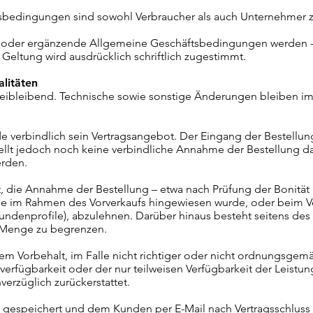
tsbedingungen sind sowohl Verbraucher als auch Unternehmer 
oder ergänzende Allgemeine Geschäftsbedingungen werden - se
r Geltung wird ausdrücklich schriftlich zugestimmt.
litäten
freibleibend. Technische sowie sonstige Änderungen bleiben
unde verbindlich sein Vertragsangebot. Der Eingang der Bestell
tellt jedoch noch keine verbindliche Annahme der Bestellung d
rden.
igt, die Annahme der Bestellung – etwa nach Prüfung der Bonitä
ie im Rahmen des Vorverkaufs hingewiesen wurde, oder beim Ve
enprofile), abzulehnen. Darüber hinaus besteht seitens des V
e Menge zu begrenzen.
 dem Vorbehalt, im Falle nicht richtiger oder nicht ordnungsgem
chtverfügbarkeit oder der nur teilweisen Verfügbarkeit der Leist
verzüglich zurückerstattet.
ng gespeichert und dem Kunden per E-Mail nach Vertragsschluss