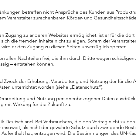
änkungen betreffen nicht Ansprüche des Kunden aus Produktha
m Veranstalter zurechenbaren Körper- und Gesundheitsschäden
 den Zugang zu anderen Websites ermöglichet, ist er für die dort
t sich die fremden Inhalte nicht zu eigen. Sofern der Veranstalt
, wird er den Zugang zu diesen Seiten unverzüglich sperren.
r von allen Nachteilen frei, die ihm durch Dritte wegen schädi
lässig – entstehen können.
und Zweck der Erhebung, Verarbeitung und Nutzung der für die 
ten unterrichtet worden (siehe „
Datenschutz
“).
Verarbeitung und Nutzung personenbezogener Daten ausdrücklic
ng mit Wirkung für die Zukunft zu.
blik Deutschland. Bei Verbrauchern, die den Vertrag nicht zu b
ur insoweit, als nicht der gewährte Schutz durch zwingende Bes
Aufenthalt hat, entzogen wird. Die Bestimmungen des UN-Kau