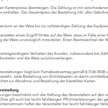
ten Kartenpreise übersteigen. Die Zahlung ist mit verschieden
s enthalten. Der Gesamtpreis der Bestellung inkl. aller Gebühren
Eigenturm an der Ware bis zur vollständigen Zahlung des Kaufprei
ranstalter einen Zugriff Dritter auf die Ware, etwa im Falle eine
 der Ware unverzüglich mitzuteilen. Einen Besitzwechsel der W
bei vertragswidrigem Verhalten des Kunden, insbesondere bei Za
ckzutreten und die Ware zurückzuverlangen.
Veranstaltungen liegt kein Fernabsatzvertrag gemäß § 312b BGB v
steht. Jede Bestellung von Eintrittskarten ist damit unmittelba
ichtet zur Abnahme und Bezahlung der bestellten Karten.
eistellung
letzungen beschränkt sich die Haftung des Veranstalters auf den 
es gilt auch bei leicht fahrlässigen Pflichtverletzungen der ges
ternehmern haftet der Veranstalter bei leicht fahrlässiger Ver