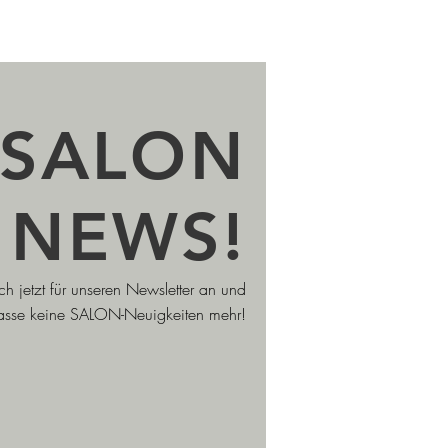
SALON
NEWS!
ch jetzt
für unseren Newsletter an
und
asse keine SALON-Neuigkeiten
mehr!