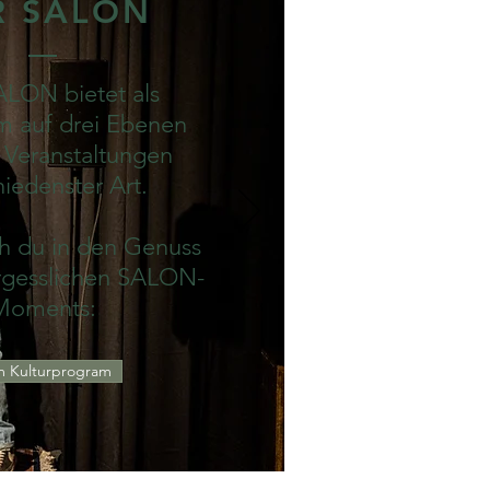
R SALON
LON bietet als
m auf drei Ebenen
r Veranstaltungen
hiedenster Art.
 du in den Genuss
rgesslichen SALON-
Moments:
 Kulturprogram