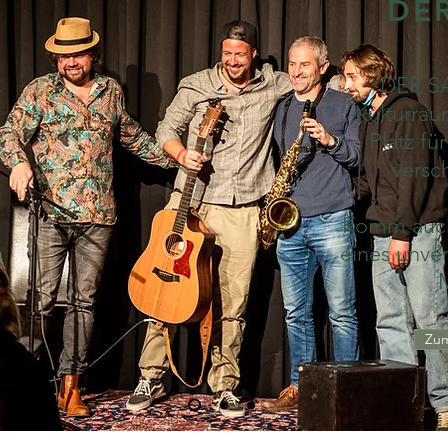
DE
DER SA
Kulturrau
Platz fü
versc
Komm auch
eines unve
Zum