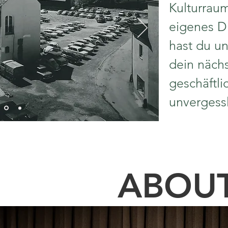
Kulturrau
eigenes D
hast du un
dein nächs
geschäftli
unvergessl
ABOU